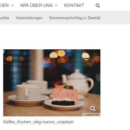
EIEN
WIR ÜBER UNS
KONTAKT
uelles
Veranstaltungen
Seniorennachmittag in Zweifall
© unsplash.com
Kaffee_Kuchen_oleg-ivanov_unsplash