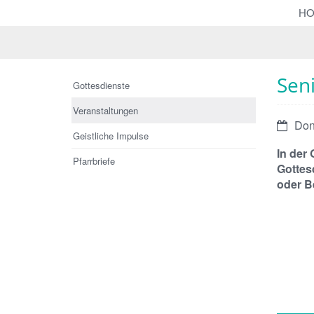
H
Seni
Gottesdienste
Veranstaltungen
Datum:
Donn
Geistliche Impulse
In der 
Pfarrbriefe
Gottes
oder B