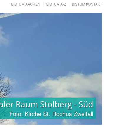
BISTUM AACHEN
BISTUM A-Z
BISTUM KONTAKT
aler Raum Stolberg - Süd
aler Raum Stolberg - Süd
Foto: Kirche St. Rochus Zweifall
Foto: Kirche St. Rochus Zweifall